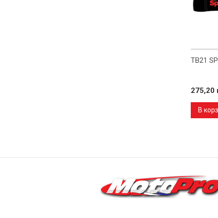
TB21 S
275,20 
В кор