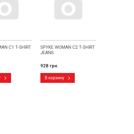
AN C1 T-SHIRT
SPYKE WOMAN C2 T-SHIRT
JEANS
928 грн.
у
В корзину