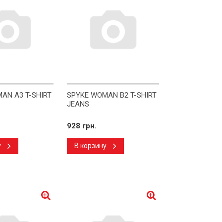
AN A3 T-SHIRT
SPYKE WOMAN B2 T-SHIRT
JEANS
928 грн.
у
В корзину