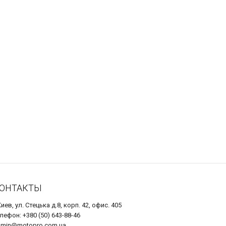
ОНТАКТЫ
Киев, ул. Стецька д.8, корп. 42, офис. 405
лефон: +380 (50) 643-88-46
dmin@motopro.com.ua