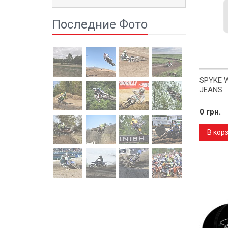
Последние Фото
SPYKE 
JEANS
0 грн.
В кор