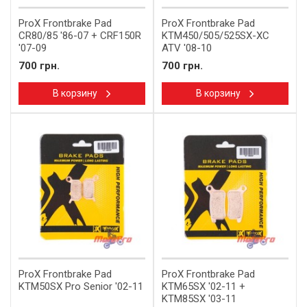
ProX Frontbrake Pad
ProX Frontbrake Pad
CR80/85 '86-07 + CRF150R
KTM450/505/525SX-XC
'07-09
ATV '08-10
700 грн.
700 грн.
В корзину
В корзину
ProX Frontbrake Pad
ProX Frontbrake Pad
KTM50SX Pro Senior '02-11
KTM65SX '02-11 +
KTM85SX '03-11