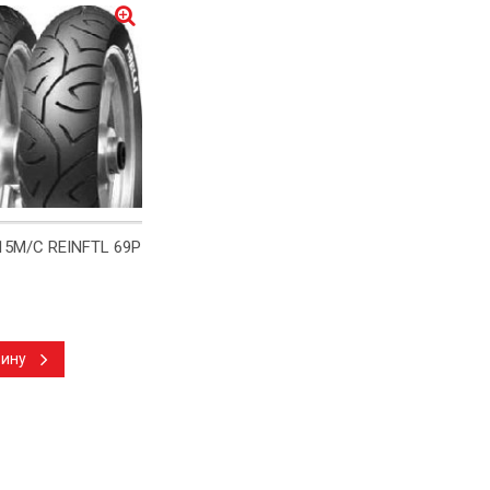
15M/C REINFTL 69P
зину