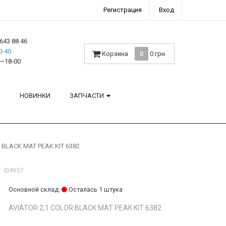
Регистрация
Вход
643 88 46
0-40
Корзина
0
0 грн.
—18-00
H
НОВИНКИ
ЗАПЧАСТИ
 BLACK MAT PEAK KIT 6382
ID#657
Основной склад:
Осталась 1 штука
AVIATOR 2,1 COLOR BLACK MAT PEAK KIT 6382