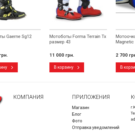
ы Gaerne Sg12
Мотоботы Forma Terrain Tx
Мотоочки
размер 43
Magnetic
грн.
11 000 грн.
2 700 гр
зину
В корзину
В корз
КОМПАНИЯ
ПРИЛОЖЕНИЯ
К
г.
Магазин
Те
Блог
a
Фото
Отправка уведомлений