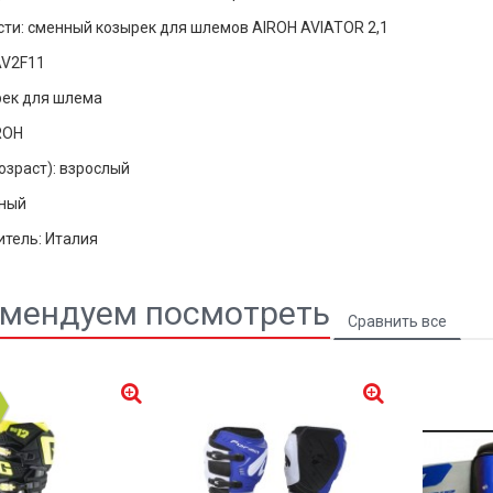
ти: сменный козырек для шлемов AIROH AVIATOR 2,1
AV2F11
рек для шлема
ROH
озраст): взрослый
рный
тель: Италия
мендуем посмотреть