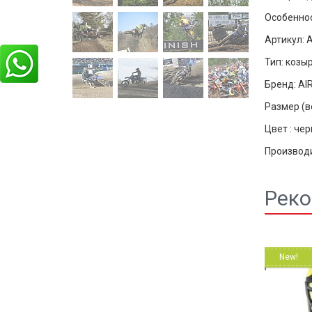
Особеннос
Артикул: 
Тип: козы
Бренд: AI
Размер (в
Цвет : че
Производи
Реко
New!
New!