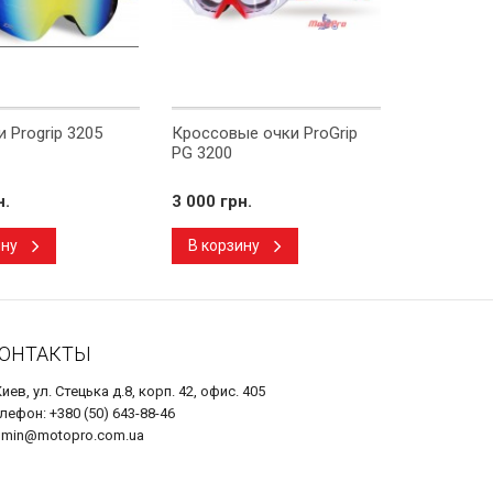
 Progrip 3205
Кроссовые очки ProGrip
Мотошлем 
PG 3200
Tech Yello
н.
3 000 грн.
10 000 гр
ину
В корзину
В корзи
ОНТАКТЫ
Киев, ул. Стецька д.8, корп. 42, офис. 405
лефон: +380 (50) 643-88-46
dmin@motopro.com.ua