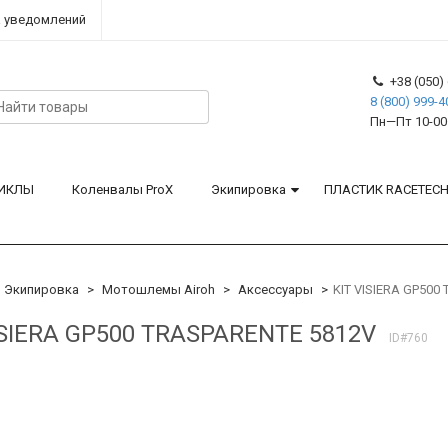
 уведомлений
+38 (050) 
8 (800) 999-4
Пн—Пт 10-00
ИКЛЫ
Коленвалы ProX
Экипировка
ПЛАСТИК RACETEC
Экипировка
Мотошлемы Airoh
Аксессуары
KIT VISIERA GP500
ISIERA GP500 TRASPARENTE 5812V
ID#760