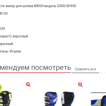
ти: визор для шлема AIROH модель G500/GP400
5812V
р
ROH
озраст): взрослый
озрачный
тель: Италия
мендуем посмотреть