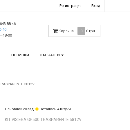
Регистрация
Вход
643 88 46
0-40
Корзина
0
0 грн.
—18-00
H
НОВИНКИ
ЗАПЧАСТИ
 TRASPARENTE 5812V
Основной склад:
Осталось 4 штуки
KIT VISIERA GP500 TRASPARENTE 5812V