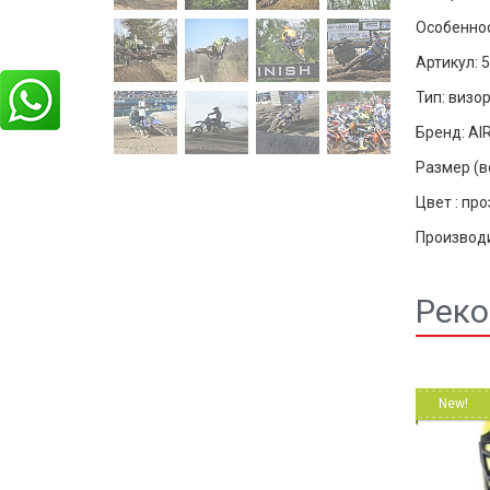
Особеннос
Артикул: 
Тип:
визо
Бренд: AI
Размер (в
Цвет : пр
Производи
Реко
New!
New!