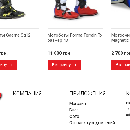
ы Gaerne Sg12
Мотоботы Forma Terrain Tx
Мотоочки
размер 43
Magnetic
грн.
11 000 грн.
2 700 гр
зину
В корзину
В корз
КОМПАНИЯ
ПРИЛОЖЕНИЯ
К
г.
Магазин
Те
Блог
a
Фото
Отправка уведомлений