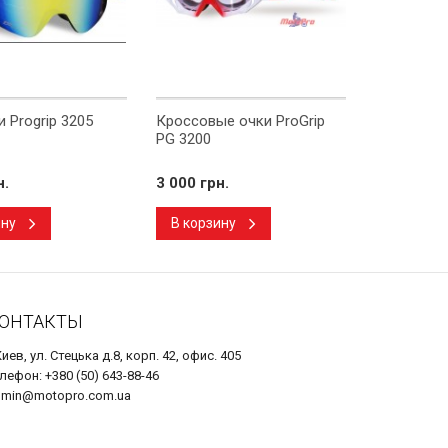
 Progrip 3205
Кроссовые очки ProGrip
Мотошлем 
PG 3200
Tech Yello
н.
3 000 грн.
10 000 гр
ину
В корзину
В корзи
ОНТАКТЫ
Киев, ул. Стецька д.8, корп. 42, офис. 405
лефон: +380 (50) 643-88-46
dmin@motopro.com.ua