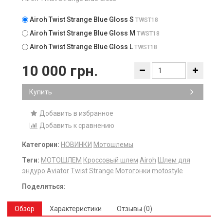
Airoh Twist Strange Blue Gloss S
TWST18
Airoh Twist Strange Blue Gloss M
TWST18
Airoh Twist Strange Blue Gloss L
TWST18
10 000 грн.
Купить
Добавить в избранное
Добавить к сравнению
Категории:
НОВИНКИ
Мотошлемы
Теги:
МОТОШЛЕМ
Кроссовый шлем
Airoh
Шлем для
эндуро
Aviator
Twist
Strange
Мотогонки
motostyle
Поделиться:
Обзор
Характеристики
Отзывы (0)